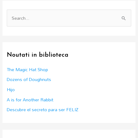
S
e
a
r
c
Noutati in biblioteca
h
f
The Magic Hat Shop
o
Dozens of Doughnuts
r
Hijo
:
A is for Another Rabbit
Descubre el secreto para ser FELIZ