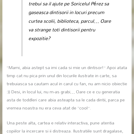
trebui sa il ajute pe Soricelul
Pérez
sa
gaseasca dintisorii in locuri precum
curtea scolii, biblioteca, parcul… Oare
va strange toti dintisorii pentru
expozitie?
“Mami, abia astept sa imi cada si mie un dintisor!” Apoi atata
timp cat nu pica prin unul din locurile ilustrate in carte, sa
trebuiasca sa cautam acul in carul cu fan, nu am nicio obiectie
:)) Desi, in locul lui, nu m-as grabi… Oare ce e cu generatia
asta de toddleri care abia asteapta sa le cada dintii, parca pe
vremea noastra nu era ceva atat de “cool”.
Una peste alta, cartea e relativ interactiva, pune atentia
copiilor la incercare si ii distreaza. Ilustratiile sunt dragalase,