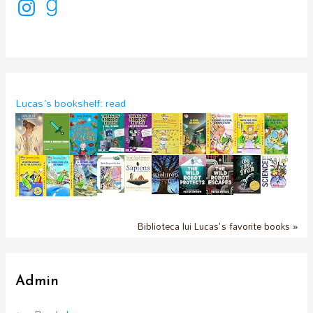
I
G
n
o
s
o
t
d
a
r
g
e
r
a
a
d
m
s
Lucas's bookshelf: read
Biblioteca lui Lucas's favorite books »
Admin