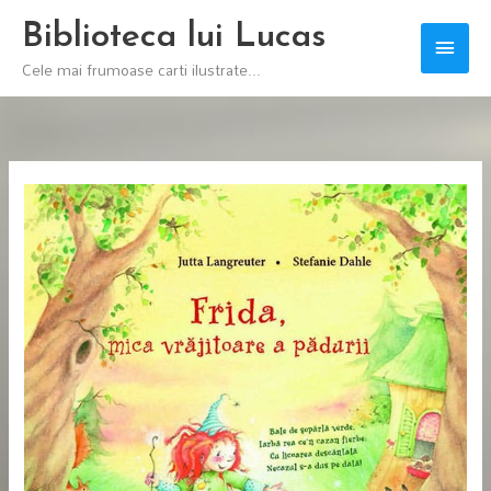
Skip
Biblioteca lui Lucas
Main
to
Cele mai frumoase carti ilustrate...
content
Men