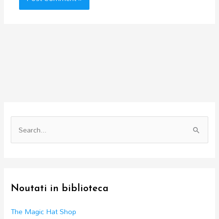
S
e
a
r
c
Noutati in biblioteca
h
f
The Magic Hat Shop