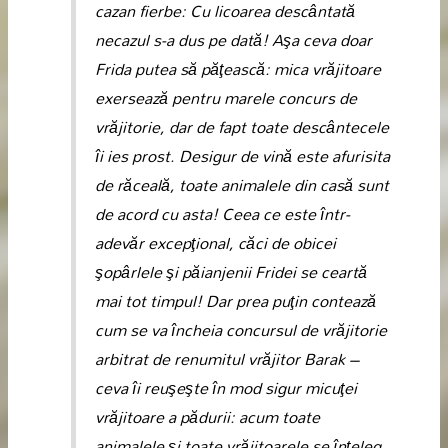
cazan fierbe: Cu licoarea descântată
necazul s-a dus pe dată! Aşa ceva doar
Frida putea să păţească: mica vrăjitoare
exersează pentru marele concurs de
vrăjitorie, dar de fapt toate descântecele
îi ies prost. Desigur de vină este afurisita
de răceală, toate animalele din casă sunt
de acord cu asta! Ceea ce este într-
adevăr excepţional, căci de obicei
şopârlele şi păianjenii Fridei se ceartă
mai tot timpul! Dar prea puţin contează
cum se va încheia concursul de vrăjitorie
arbitrat de renumitul vrăjitor Barak –
ceva îi reuşeşte în mod sigur micuţei
vrăjitoare a pădurii: acum toate
animalele şi toate vrăjitoarele se înţeleg