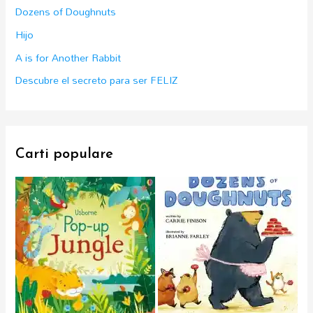
o
Dozens of Doughnuts
r
Hijo
:
A is for Another Rabbit
Descubre el secreto para ser FELIZ
Carti populare