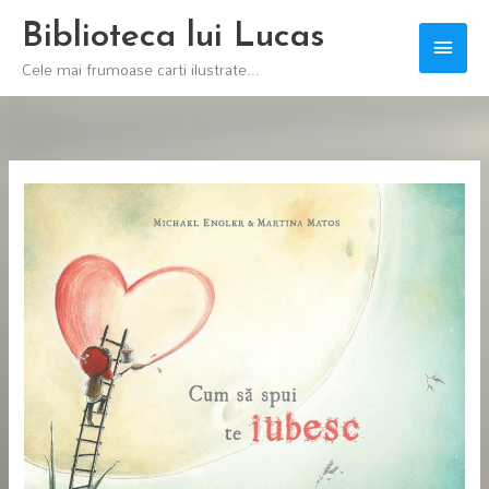
Skip
Biblioteca lui Lucas
Main
to
Cele mai frumoase carti ilustrate...
content
Men