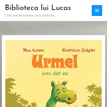
Skip
Biblioteca lui Lucas
Main
to
Cele mai frumoase carti ilustrate...
content
Men