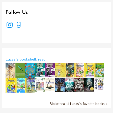
Follow Us
I
G
n
o
s
o
t
d
a
r
g
e
r
a
a
d
m
s
Lucas's bookshelf: read
Biblioteca lui Lucas's favorite books »