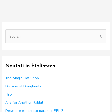
S
e
a
r
c
Noutati in biblioteca
h
f
The Magic Hat Shop
o
Dozens of Doughnuts
r
Hijo
:
A is for Another Rabbit
Descubre el secreto para ser FELIZ