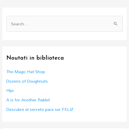
S
e
a
r
c
Noutati in biblioteca
h
f
The Magic Hat Shop
o
Dozens of Doughnuts
r
Hijo
:
A is for Another Rabbit
Descubre el secreto para ser FELIZ