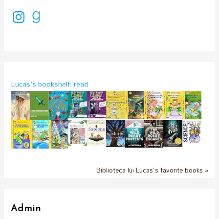
I
G
n
o
s
o
t
d
a
r
g
e
r
a
a
d
m
s
Lucas's bookshelf: read
Biblioteca lui Lucas's favorite books »
Admin