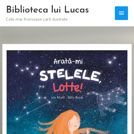
Skip
Biblioteca lui Lucas
Main
to
Cele mai frumoase carti ilustrate...
content
Men