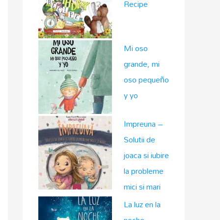
Recipe
Mi oso
grande, mi
oso pequeño
y yo
Impreuna –
Solutii de
joaca si iubire
la probleme
mici si mari
La luz en la