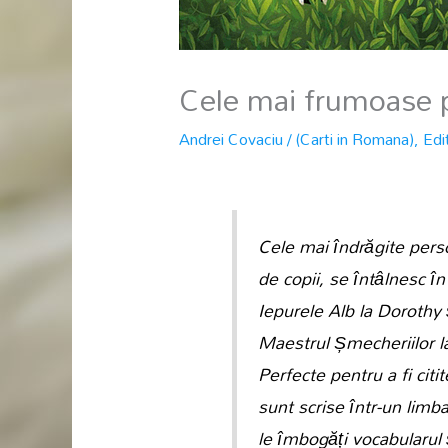
Cele mai frumoase p
Andrei Covaciu
/
(Carti in Romana)
,
Edi
Cele mai îndrăgite perso
de copii, se întâlnesc în
Iepurele Alb la Dorothy ș
Maestrul Șmecheriilor la
Perfecte pentru a fi citi
sunt scrise într-un limbaj
le îmbogăți vocabularul ș