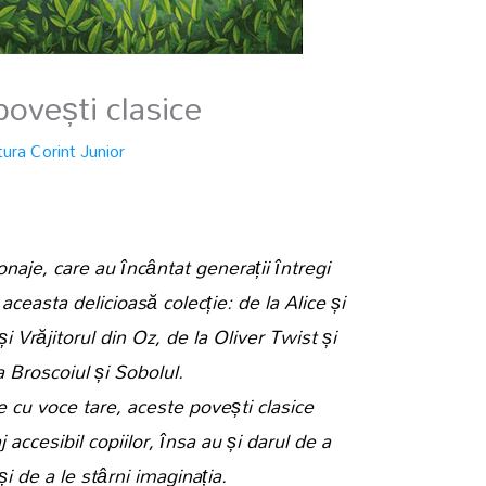
ovești clasice
tura Corint Junior
naje, care au încântat generații întregi
 aceasta delicioasă colecție: de la Alice și
i Vrăjitorul din Oz, de la Oliver Twist și
 Broscoiul și Sobolul.
te cu voce tare, aceste povești clasice
 accesibil copiilor, însa au și darul de a
i de a le stârni imaginația.