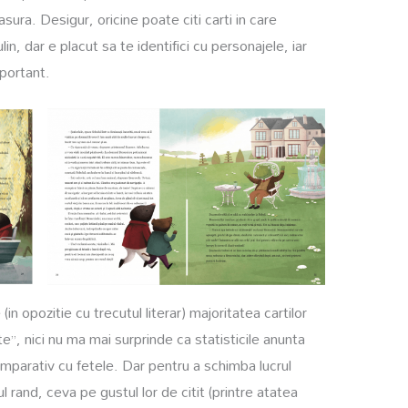
asura. Desigur, oricine poate citi carti in care
in, dar e placut sa te identifici cu personajele, iar
mportant.
(in opozitie cu trecutul literar) majoritatea cartilor
te”, nici nu ma mai surprinde ca statisticile anunta
comparativ cu fetele. Dar pentru a schimba lucrul
mul rand, ceva pe gustul lor de citit (printre atatea