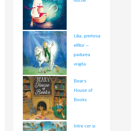
noche
Lilia, printesa
elfilor –
padurea
vrajita
Bear’s
House of
Books
Intre cer si