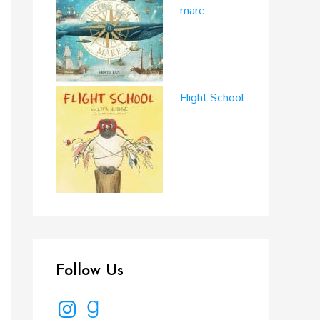
mare
Flight School
Follow Us
I
G
n
o