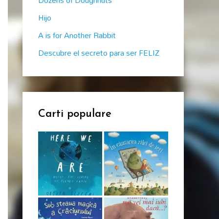
Dozens of Doughnuts
r
Hijo
:
A is for Another Rabbit
Descubre el secreto para ser FELIZ
Carti populare