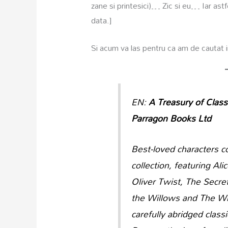
zane si printesici)… Zic si eu… Iar astf
data.]
Si acum va las pentru ca am de cautat
EN:
A Treasury of Class
Parragon Books Ltd
Best-loved characters co
collection, featuring Al
Oliver Twist, The Secre
the Willows and The Wiz
carefully abridged class