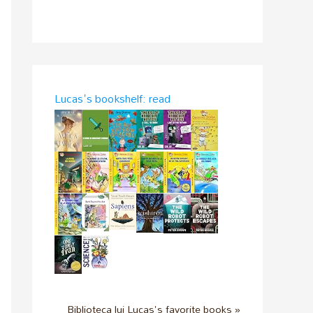
s
o
t
d
a
r
g
e
r
a
a
d
m
s
Lucas's bookshelf: read
Biblioteca lui Lucas's favorite books »