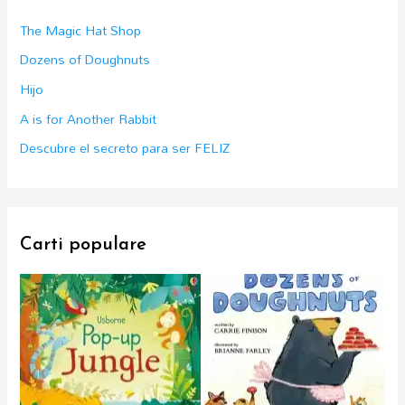
f
The Magic Hat Shop
o
Dozens of Doughnuts
r
Hijo
:
A is for Another Rabbit
Descubre el secreto para ser FELIZ
Carti populare