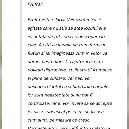
Frufrú
):
Frufrú
este o larva (/vierme) mica si
agitata care nu stie sa stea locului si e
incantata de tot ceea ce descopera in
cale. A citit ca larvele se transforma in
fluturi si isi imagineaza cum in viitor va
domni peste flori. Cu ajutorul aceste
povesti distractive, cu ilustratii frumoase
si pline de culoare, cei mici vor
descoperi faptul ca schimbarile corpului
lor sunt neasteptate si nu pot fi
controlate, iar ei vor invata sa se accepte
(si sa se iubeasca) pe ei insisi, fix asa
cum sunt, pe masura ce cresc.
Porneste alturi de
Frufrú
intr-o calatorie