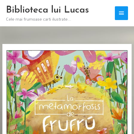
Skip
Biblioteca lui Lucas
Main
to
Cele mai frumoase carti ilustrate...
content
Men