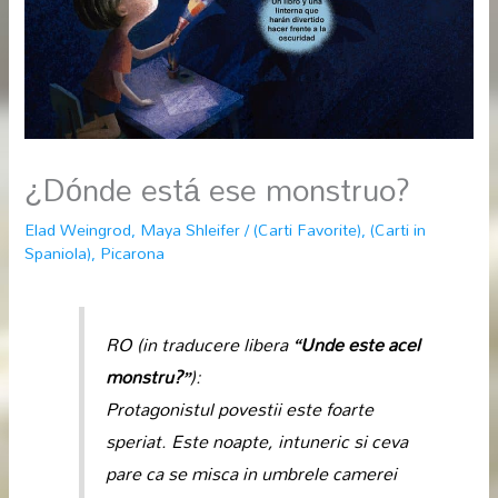
¿Dónde está ese monstruo?
Elad Weingrod
,
Maya Shleifer
/
(Carti Favorite)
,
(Carti in
Spaniola)
,
Picarona
RO (in traducere libera
“Unde este acel
monstru?”
):
Protagonistul povestii este foarte
speriat. Este noapte, intuneric si ceva
pare ca se misca in umbrele camerei