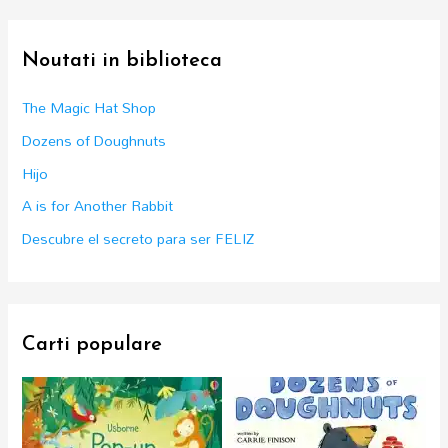
r
c
Noutati in biblioteca
h
f
The Magic Hat Shop
o
Dozens of Doughnuts
r
Hijo
:
A is for Another Rabbit
Descubre el secreto para ser FELIZ
Carti populare