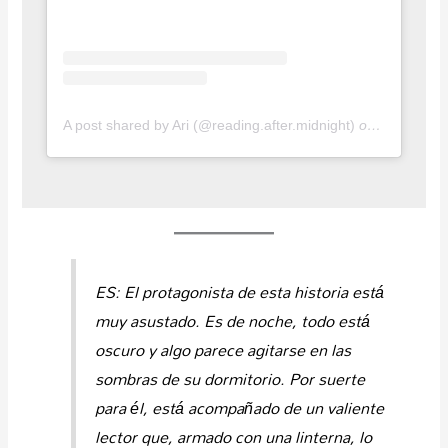
A post shared by Ari (@reading.after.midnight)
on
May 1, 20
ES:
El protagonista de esta historia está
muy asustado. Es de noche, todo está
oscuro y algo parece agitarse en las
sombras de su dormitorio. Por suerte
para él, está acompañado de un valiente
lector que, armado con una linterna, lo