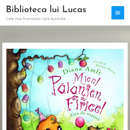
Skip
Biblioteca lui Lucas
Main
to
Cele mai frumoase carti ilustrate...
content
Men