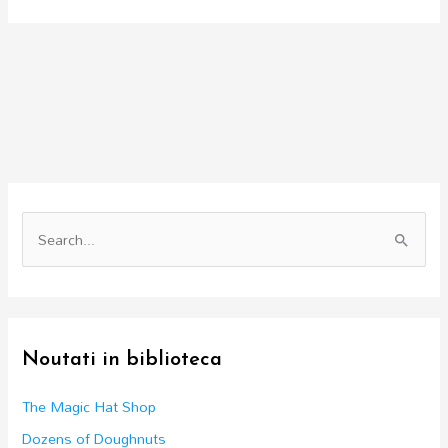
S
e
a
r
c
Noutati in biblioteca
h
f
The Magic Hat Shop
o
Dozens of Doughnuts