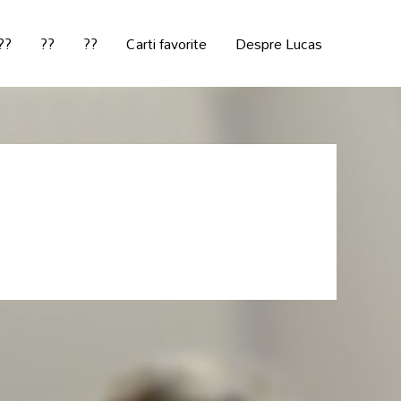
??
??
??
Carti favorite
Despre Lucas