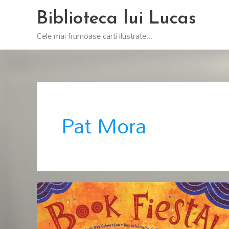
Skip
Biblioteca lui Lucas
to
content
Cele mai frumoase carti ilustrate...
Pat Mora