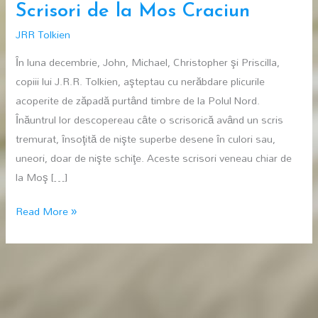
Scrisori de la Mos Craciun
JRR Tolkien
În luna decembrie, John, Michael, Christopher şi Priscilla,
copiii lui J.R.R. Tolkien, aşteptau cu nerăbdare plicurile
acoperite de zăpadă purtând timbre de la Polul Nord.
Înăuntrul lor descopereau câte o scrisorică având un scris
tremurat, însoţită de nişte superbe desene în culori sau,
uneori, doar de nişte schiţe. Aceste scrisori veneau chiar de
la Moş […]
Scrisori
Read More »
de
la
Mos
Craciun