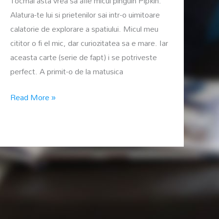
Tocmai asta vrea sa afle micul pinguin Pipkin.
Alatura-te lui si prietenilor sai intr-o uimitoare
calatorie de explorare a spatiului. Micul meu
cititor o fi el mic, dar curiozitatea sa e mare. Iar
aceasta carte (serie de fapt) i se potriveste
perfect. A primit-o de la matusica
Cat
Read More »
de
sus
este
cerul?