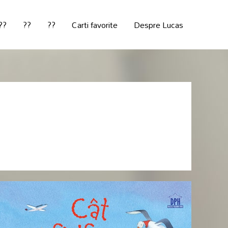
??
??
??
Carti favorite
Despre Lucas