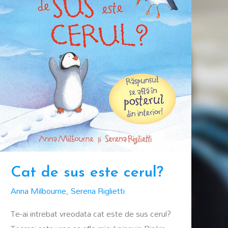
Cat de sus este cerul?
Anna Milbourne
,
Serena Riglietti
Te-ai intrebat vreodata cat este de sus cerul?