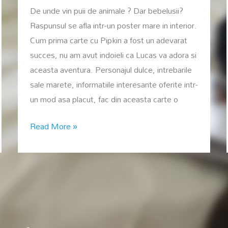
De unde vin puii de animale ? Dar bebelusii?
Raspunsul se afla intr-un poster mare in interior.
Cum prima carte cu Pipkin a fost un adevarat
succes, nu am avut indoieli ca Lucas va adora si
aceasta aventura. Personajul dulce, intrebarile
sale marete, informatiile interesante oferite intr-
un mod asa placut, fac din aceasta carte o
De
Read More »
unde
vin
puii
de
animale
?