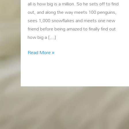
all is how big is a million. So he sets off to find
out, and along the way meets 100 penguins,
sees 1,000 snowflakes and meets one new
friend before being amazed to finally find out
how big a […]
How
Read More »
Big
Is
A
Million