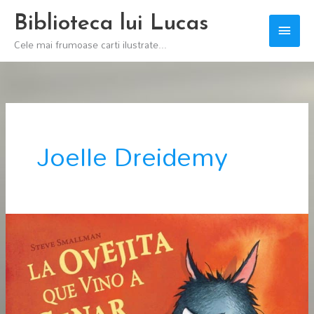
Skip
Biblioteca lui Lucas
Main
to
Cele mai frumoase carti ilustrate...
content
Men
Joelle Dreidemy