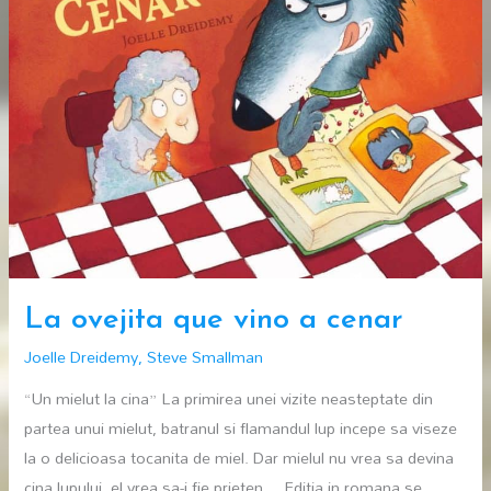
La ovejita que vino a cenar
Joelle Dreidemy
,
Steve Smallman
“Un mielut la cina” La primirea unei vizite neasteptate din
partea unui mielut, batranul si flamandul lup incepe sa viseze
la o delicioasa tocanita de miel. Dar mielul nu vrea sa devina
cina lupului, el vrea sa-i fie prieten… Editia in romana se