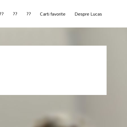
??
??
??
Carti favorite
Despre Lucas