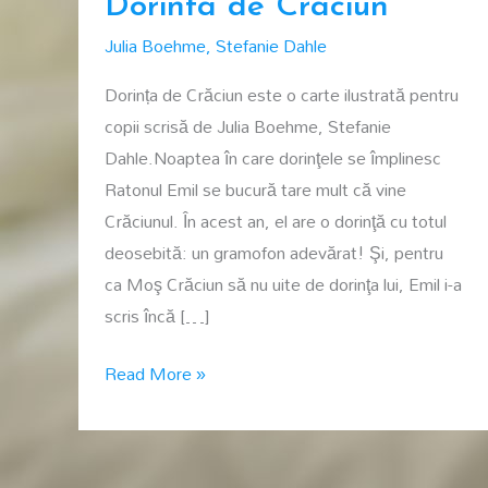
Dorinta de Craciun
Julia Boehme
,
Stefanie Dahle
Dorința de Crăciun este o carte ilustrată pentru
copii scrisă de Julia Boehme, Stefanie
Dahle.Noaptea în care dorinţele se împlinesc
Ratonul Emil se bucură tare mult că vine
Crăciunul. În acest an, el are o dorinţă cu totul
deosebită: un gramofon adevărat! Şi, pentru
ca Moş Crăciun să nu uite de dorinţa lui, Emil i-a
scris încă […]
Dorinta
Read More »
de
Craciun