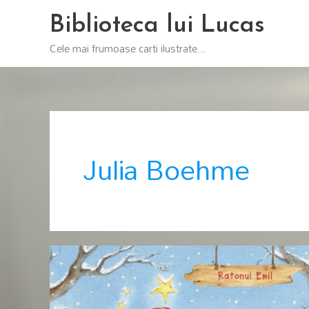
Skip
Biblioteca lui Lucas
to
content
Cele mai frumoase carti ilustrate...
Julia Boehme