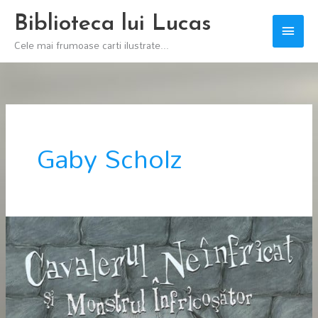
Skip
Biblioteca lui Lucas
Main
to
Cele mai frumoase carti ilustrate...
content
Men
Gaby Scholz