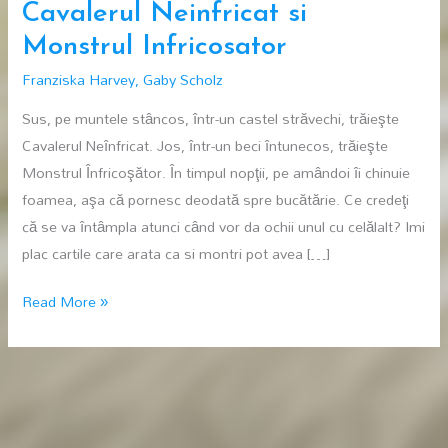
Cavalerul Neinfricat si
Monstrul Infricosator
Franziska Harvey
,
Gaby Scholz
Sus, pe muntele stâncos, într-un castel străvechi, trăieşte
Cavalerul Neînfricat. Jos, într-un beci întunecos, trăieşte
Monstrul Înfricoşător. În timpul nopţii, pe amândoi îi chinuie
foamea, aşa că pornesc deodată spre bucătărie. Ce credeţi
că se va întâmpla atunci când vor da ochii unul cu celălalt? Imi
plac cartile care arata ca si montri pot avea […]
Cavalerul
Read More »
Neinfricat
si
Monstrul
Infricosator