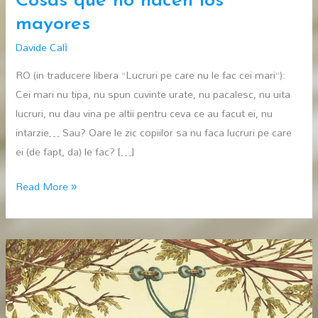
Cosas que no hacen los
mayores
Davide Calì
RO (in traducere libera “Lucruri pe care nu le fac cei mari“):
Cei mari nu tipa, nu spun cuvinte urate, nu pacalesc, nu uita
lucruri, nu dau vina pe altii pentru ceva ce au facut ei, nu
intarzie… Sau? Oare le zic copiilor sa nu faca lucruri pe care
ei (de fapt, da) le fac? […]
Cosas
Read More »
que
no
hacen
los
mayores