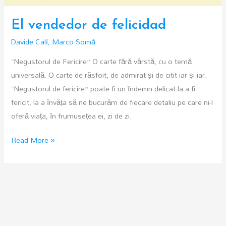
El vendedor de felicidad
Davide Calì
,
Marco Somà
“Negustorul de Fericire” O carte fără vârstă, cu o temă
universală. O carte de răsfoit, de admirat și de citit iar și iar.
“Negustorul de fericire” poate fi un îndemn delicat la a fi
fericit, la a învăța să ne bucurăm de fiecare detaliu pe care ni-l
oferă viața, în frumusețea ei, zi de zi.
El
Read More »
vendedor
de
felicidad