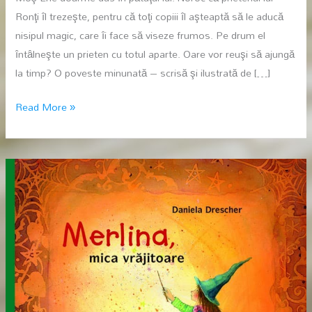
Ronţi îl trezeşte, pentru că toţi copiii îl aşteaptă să le aducă
nisipul magic, care îi face să viseze frumos. Pe drum el
întâlneşte un prieten cu totul aparte. Oare vor reuşi să ajungă
la timp? O poveste minunată – scrisă şi ilustrată de […]
Mos
Read More »
Ene,
ia-
ma
cu
tine!