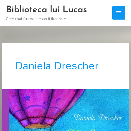
Skip
Biblioteca lui Lucas
Main
to
Cele mai frumoase carti ilustrate...
content
Men
Daniela Drescher