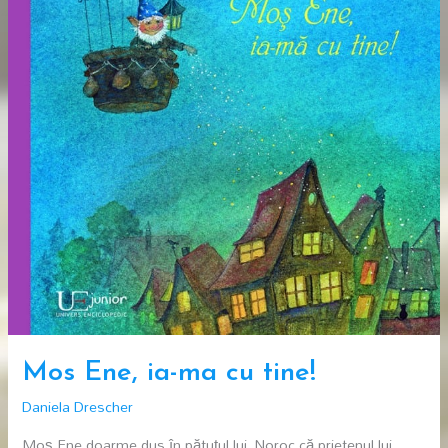
Mos Ene, ia-ma cu tine!
Daniela Drescher
Moş Ene doarme dus în pătuţul lui. Noroc că prietenul lui