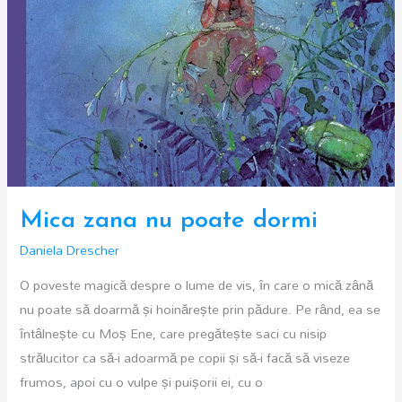
Mica zana nu poate dormi
Daniela Drescher
O poveste magică despre o lume de vis, în care o mică zână
nu poate să doarmă și hoinărește prin pădure. Pe rând, ea se
întâlnește cu Moș Ene, care pregătește saci cu nisip
strălucitor ca să-i adoarmă pe copii și să-i facă să viseze
frumos, apoi cu o vulpe și puișorii ei, cu o