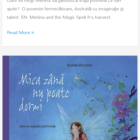
Oare va reuşi Merlina să găsească vraja potrivită ca să-l
ajute? O poveste fermecătoare, ilustrată cu imaginaţie şi
talent. EN: Merlina and the Magic Spell It’s harvest
Merlina,
Read More »
mica
vrajitoare