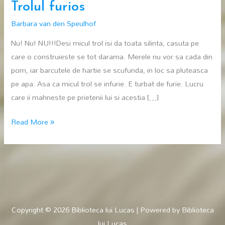
Trolul furios
Barbara van den Speulhof
Nu! Nu! NU!!!Desi micul trol isi da toata silinta, casuta pe
care o construieste se tot darama. Merele nu vor sa cada din
pom, iar barcutele de hartie se scufunda, in loc sa pluteasca
pe apa. Asa ca micul trol se infurie. E turbat de furie. Lucru
care ii mahneste pe prietenii lui si acestia […]
Trolul
Read More »
furios
Copyright © 2026
Biblioteca lui Lucas
| Powered by
Biblioteca
lui Lucas