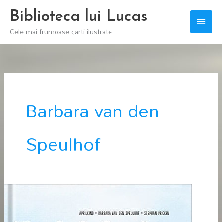
Skip
Biblioteca lui Lucas
Main
to
Cele mai frumoase carti ilustrate...
content
Men
Barbara van den
Speulhof