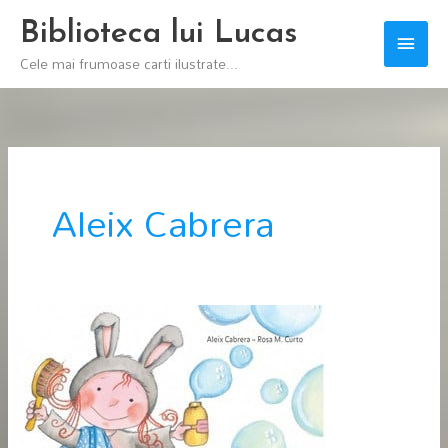
Skip
Biblioteca lui Lucas
Main
to
Cele mai frumoase carti ilustrate...
content
Men
Aleix Cabrera